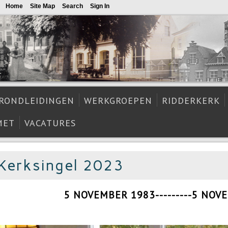
Home
Site Map
Search
Sign In
RONDLEIDINGEN
WERKGROEPEN
RIDDERKERK
MET
VACATURES
 Kerksingel 2023
5 NOVEMBER 1983---------5 NOV