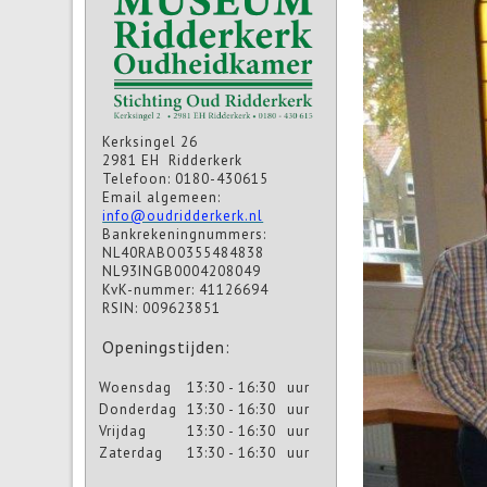
Kerksingel 26
2981 EH Ridderkerk
Telefoon: 0180-430615
Email algemeen:
info@oudridderkerk.nl
Bankrekeningnummers:
NL40RABO0355484838
NL93INGB0004208049
KvK-nummer: 41126694
RSIN: 009623851
Openingstijden:
Woensdag
13:30 - 16:30
uur
Donderdag
13:30 - 16:30
uur
Vrijdag
13:30 - 16:30
uur
Zaterdag
13:30 - 16:30
uur