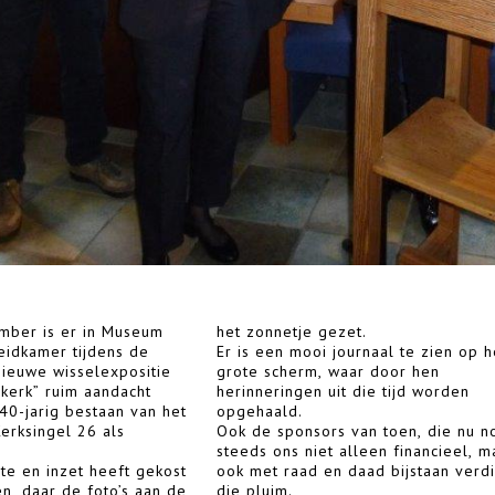
mber is er in Museum
het zonnetje gezet.
eidkamer tijdens de
Er is een mooi journaal te zien op h
ieuwe wisselexpositie
grote scherm, waar door hen
rkerk” ruim aandacht
herinneringen uit die tijd worden
40-jarig bestaan van het
opgehaald.
erksingel 26 als
Ook de sponsors van toen, die nu n
steeds ons niet alleen financieel, m
te en inzet heeft gekost
ook met raad en daad bijstaan verd
en, daar de foto’s aan de
die pluim.