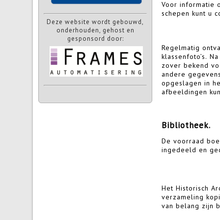
Voor informatie
schepen kunt u 
Deze website wordt gebouwd,
onderhouden, gehost en
gesponsord door:
Regelmatig ontv
klassenfoto’s. N
zover bekend vo
andere gegevens
opgeslagen in he
afbeeldingen ku
Bibliotheek.
De voorraad boe
catalogus vindt u 
ingedeeld en ge
Het Historisch Ar
gegevens beschik
verzameling kop
zang- en mu
van belang zijn 