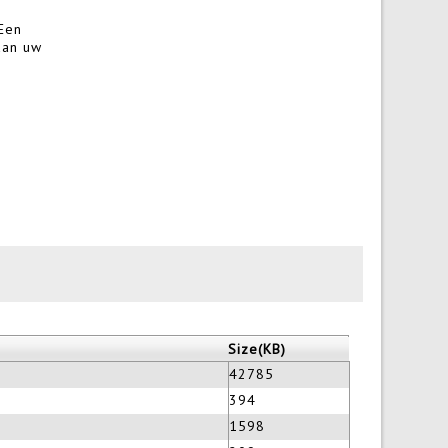
Een
Size(KB)
42785
394
1598