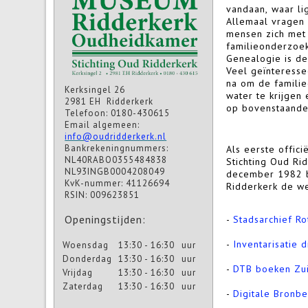
vandaan, waar li
Allemaal vragen 
mensen zich met
familieonderzoe
Genealogie is de
Veel geïnteresse
na om de famili
Kerksingel 26
water te krijgen
2981 EH Ridderkerk
op bovenstaande
Telefoon: 0180-430615
Email algemeen:
info@oudridderkerk.nl
Bankrekeningnummers:
Als eerste offic
NL40RABO0355484838
Stichting Oud Ri
NL93INGB0004208049
december 1982 b
KvK-nummer: 41126694
Ridderkerk de w
RSIN: 009623851
Openingstijden:
-
Stadsarchief Ro
-
Inventarisatie 
Woensdag
13:30 - 16:30
uur
Donderdag
13:30 - 16:30
uur
-
DTB boeken Zui
Vrijdag
13:30 - 16:30
uur
Zaterdag
13:30 - 16:30
uur
-
Digitale Bronb