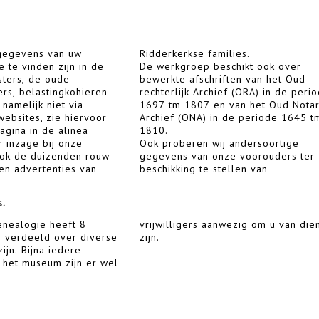
gegevens van uw
Ridderkerkse families.
 te vinden zijn in de
De werkgroep beschikt ook over
isters, de oude
bewerkte afschriften van het Oud
ers, belastingkohieren
rechterlijk Archief (ORA) in de peri
 namelijk niet via
1697 tm 1807 en van het Oud Notar
ebsites, zie hiervoor
Archief (ONA) in de periode 1645 t
gina in de alinea
1810.
 inzage bij onze
Ook proberen wij andersoortige
ook de duizenden rouw-
gegevens van onze voorouders ter
en advertenties van
beschikking te stellen van
s.
nealogie heeft 8
ig om u van dienst te
 verdeeld over diverse
zijn.
ijn. Bijna iedere
 het museum zijn er wel