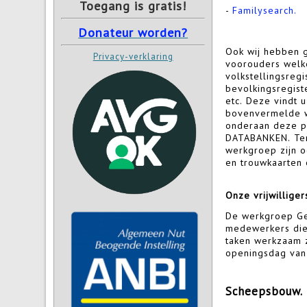
Toegang is gratis!
-
Familysearch.
Donateur worden?
Ook wij hebben 
Privacy-verklaring
voorouders welke
volkstellingsreg
bevolkingsregist
etc. Deze vindt u
bovenvermelde w
onderaan deze pa
DATABANKEN. Ter
werkgroep zijn 
en trouwkaarten 
Onze vrijwilliger
De werkgroep Ge
vrijwilligers aanwez
medewerkers die
taken werkzaam z
openingsdag van
Scheepsbouw.