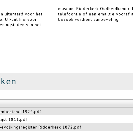
museum Ridderkerk Oudheidkamer. 
jn uiteraard voor het
 emailtje vooraf aan uw
e. U kunt hiervoor
bezoek verdient aanbeveling.
eningstijden van het
nken
enbestand 1924.pdf
lijst 1811.pdf
bevolkingsregister Ridderkerk 1872.pdf