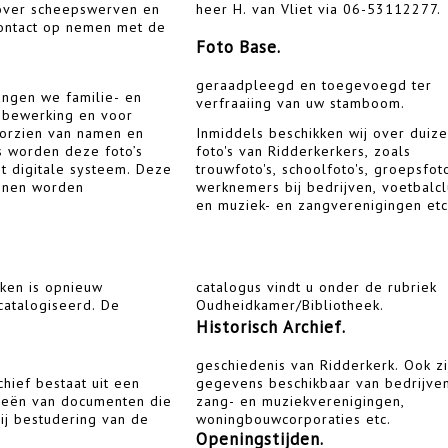
 over scheepswerven en
heer H. van Vliet via 06-53112277.
contact op nemen met de
Foto Base.
geraadpleegd en toegevoegd ter
angen we familie- en
verfraaiing van uw stamboom.
a bewerking en voor
orzien van namen en
Inmiddels beschikken wij over duiz
 worden deze foto’s
foto's van Ridderkerkers, zoals
t digitale systeem. Deze
trouwfoto's, schoolfoto's, groepsfot
nnen worden
werknemers bij bedrijven, voetbalc
en muziek- en zangverenigingen etc
ken is opnieuw
onder de rubriek
catalogiseerd. De
Oudheidkamer/Bibliotheek.
Historisch Archief.
geschiedenis van Ridderkerk. Ook zi
chief bestaat uit een
baar van bedrijven,
ieën van documenten die
ziekverenigingen,
bij bestudering van de
woningbouwcorporaties etc.
Openingstijden.