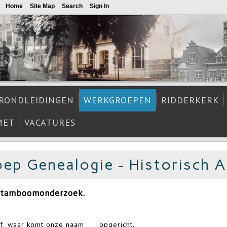
Home
Site Map
Search
Sign In
RONDLEIDINGEN
WERKGROEPEN
RIDDERKERK
MET
VACATURES
ep Genealogie - Historisch A
 stamboomonderzoek.
af, waar komt onze naam
opgericht.