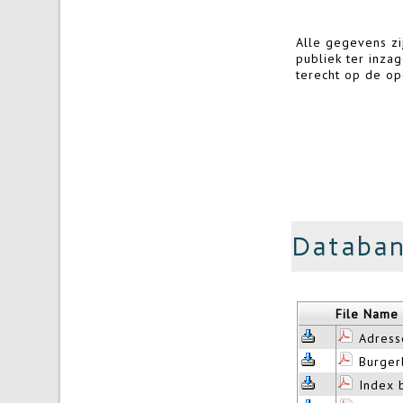
Alle gegevens zi
telefoontje of een
publiek ter inzag
terecht op de op
Databa
File Name
Adress
Burger
Index 