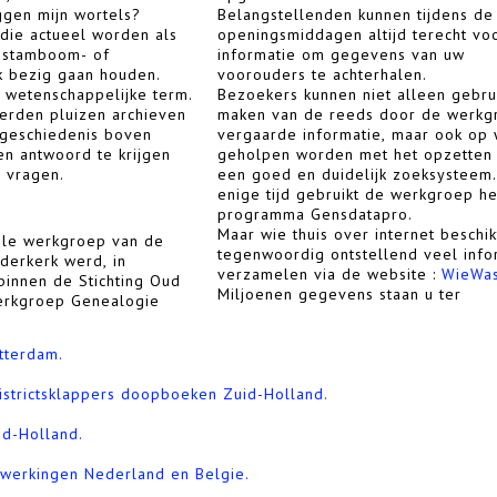
ggen mijn wortels?
Belangstellenden kunnen tijdens de
die actueel worden als
openingsmiddagen altijd terecht vo
 stamboom- of
informatie om gegevens van uw
k bezig gaan houden.
voorouders te achterhalen.
 wetenschappelijke term.
Bezoekers kunnen niet alleen gebru
erden pluizen archieven
maken van de reeds door de werkg
egeschiedenis boven
vergaarde informatie, maar ook op
 en antwoord te krijgen
geholpen worden met het opzetten
 vragen.
een goed en duidelijk zoeksysteem.
enige tijd gebruikt de werkgroep he
programma Gensdatapro.
Maar wie thuis over internet beschik
iële werkgroep van de
tegenwoordig ontstellend veel info
dderkerk werd, in
verzamelen via de website :
WieWa
innen de Stichting Oud
Miljoenen gegevens staan u ter
erkgroep Genealogie
tterdam.
districtsklappers doopboeken Zuid-Holland.
d-Holland.
ewerkingen Nederland en Belgie.