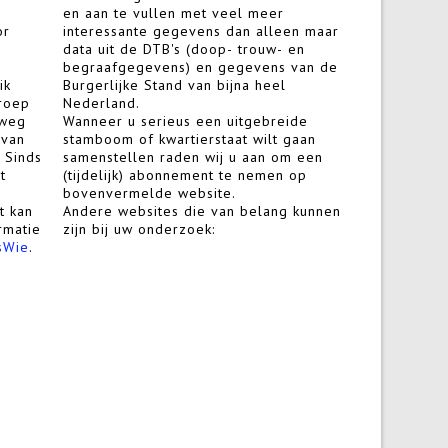
en aan te vullen met veel meer
or
interessante gegevens dan alleen maar
data uit de DTB's (doop- trouw- en
begraafgegevens) en gegevens van de
ik
Burgerlijke Stand van bijna heel
roep
Nederland.
 weg
Wanneer u serieus een uitgebreide
 van
stamboom of kwartierstaat wilt gaan
 Sinds
samenstellen raden wij u aan om een
t
(tijdelijk) abonnement te nemen op
bovenvermelde website.
t kan
Andere websites die van belang kunnen
rmatie
zijn bij uw onderzoek:
sWie
.