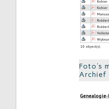
Kohier
Kohier
Manuaa
Ridder
Ridder
Volkst
Wijknu
10 object(s)
Foto's 
Archief
Genealogie-H