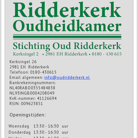
Kerksingel 26
2981 EH Ridderkerk
Telefoon: 0180-430615
Email algemeen:
info@oudridderkerk.nl
Bankrekeningnummers:
NL40RABO0355484838
NL93INGB0004208049
KvK-nummer: 41126694
RSIN: 009623851
Openingstijden:
Woensdag
13:30 - 16:30
uur
Donderdag
13:30 - 16:30
uur