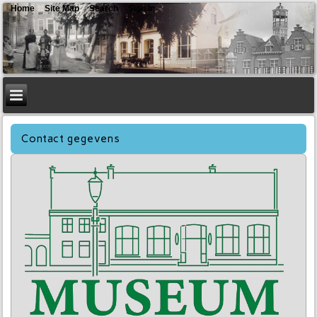
Home
Site Map
Search
Sign In
Contact gegevens