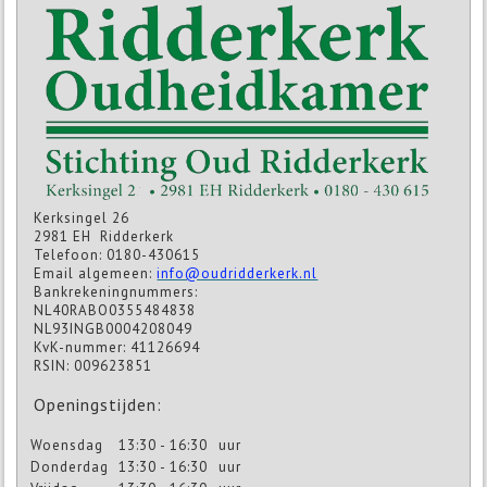
Kerksingel 26
2981 EH Ridderkerk
Telefoon: 0180-430615
Email algemeen:
info@oudridderkerk.nl
Bankrekeningnummers:
NL40RABO0355484838
NL93INGB0004208049
KvK-nummer: 41126694
RSIN: 009623851
Openingstijden:
Woensdag
13:30 - 16:30
uur
Donderdag
13:30 - 16:30
uur