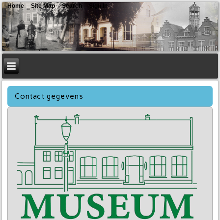
Home
Site Map
Search
Sign In
Contact gegevens