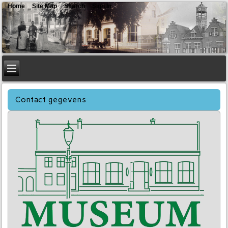
Home
Site Map
Search
Sign In
Contact gegevens