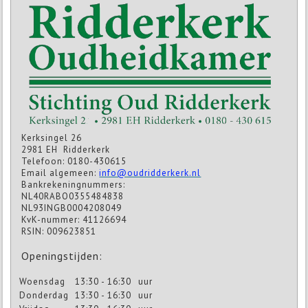
Kerksingel 26
2981 EH Ridderkerk
Telefoon: 0180-430615
Email algemeen:
info@oudridderkerk.nl
Bankrekeningnummers:
NL40RABO0355484838
NL93INGB0004208049
KvK-nummer: 41126694
RSIN: 009623851
Openingstijden:
Woensdag
13:30 - 16:30
uur
Donderdag
13:30 - 16:30
uur