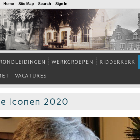
Home
Site Map
Search
Sign In
RONDLEIDINGEN
WERKGROEPEN
RIDDERKERK
MET
VACATURES
ie Iconen 2020