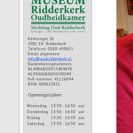
Kerksingel 26
2981 EH Ridderkerk
Telefoon: 0180-430615
Email algemeen:
info@oudridderkerk.nl
Bankrekeningnummers:
NL40RABO0355484838
NL93INGB0004208049
KvK-nummer: 41126694
RSIN: 009623851
Openingstijden:
Woensdag
13:30 - 16:30
uur
Donderdag
13:30 - 16:30
uur
Vrijdag
13:30 - 16:30
uur
Zaterdag
13:30 - 16:30
uur