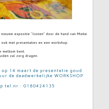
n nieuwe expositie “Iconen” door de hand van Mieke
r ook met presentaties en een workshop.
te welkom bent.
iden zal zorg dragen.
, op 14 maart de presentatie goud
0 uur de daadwerkelijke WORKSHOP
mer.
op tel.nr : 0180424135