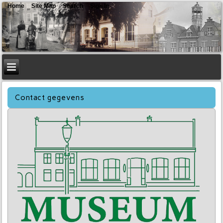
Home
Site Map
Search
Sign In
Contact gegevens