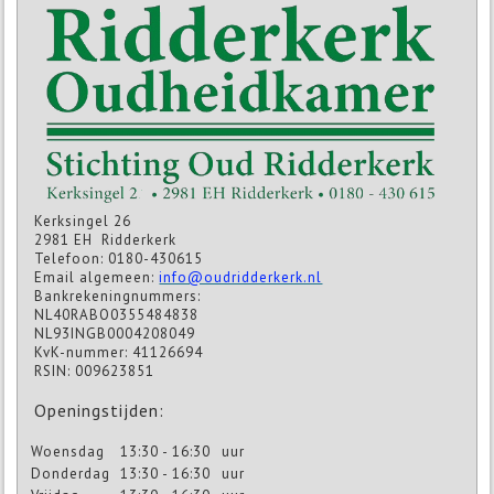
Kerksingel 26
2981 EH Ridderkerk
Telefoon: 0180-430615
Email algemeen:
info@oudridderkerk.nl
Bankrekeningnummers:
NL40RABO0355484838
NL93INGB0004208049
KvK-nummer: 41126694
RSIN: 009623851
Openingstijden:
Woensdag
13:30 - 16:30
uur
Donderdag
13:30 - 16:30
uur