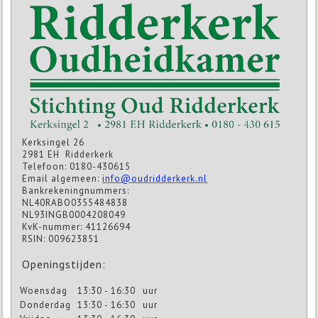
Kerksingel 26
2981 EH Ridderkerk
Telefoon: 0180-430615
Email algemeen:
info@oudridderkerk.nl
Bankrekeningnummers:
NL40RABO0355484838
NL93INGB0004208049
KvK-nummer: 41126694
RSIN: 009623851
Openingstijden:
Woensdag
13:30 - 16:30
uur
Donderdag
13:30 - 16:30
uur