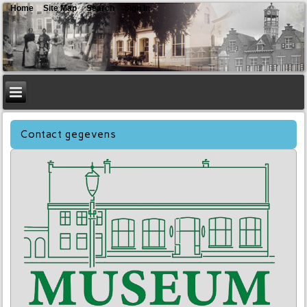
Home
Site Map
Search
Sign In
Contact gegevens