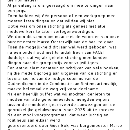
Al jarenlang is ons gevraagd om mee te dingen naar
een prijs.
Toen hadden wij één persoon of een werkgroep mee
moeten laten dingen en dat wilden wij niet.
Optie was om onze stichting als geheel met alle
medewerkers te laten vertegenwoordigen.
We doen dit samen om maar met de woorden van onze
burgemeester Marco Oosterwijk aan de haal te gaan.
Toen de mogelijkheid dit jaar wel werd geboden, was
na een onderhoud met Junaidah Beun van FACET
duidelijk, dat wij als gehele stichting mee konden
dingen naar de groepsprijs voor vrijwilligers.
Een enthousiast donateur en schrijver van vele boeken,
hij die mede bijdroeg aan uitgaven van de stichting en
leverancier is van de nodige columns van de
Oudheidkamer in de Combinatie Jan Sintemaartensdijk,
maakte helemaal de weg vrij voor deelname.
Na een heerlijk buffet wat wij mochten genieten te
midden van alle genomineerden, mengden wij ons
tussen de inmiddels gearriveerde aanwezigen om de
gebruikelijke gelukwensen voor 2025 uit te spreken.
Na een mooi voorprogramma, dat weer luchtig en
routineus aan elkaar werd
gepresenteerd door Guus Bok, was burgemeester Marco