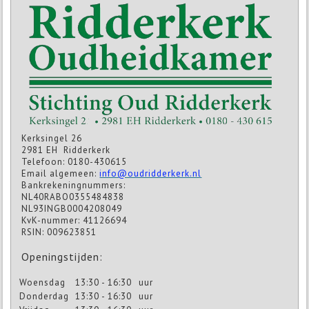
Kerksingel 26
2981 EH Ridderkerk
Telefoon: 0180-430615
Email algemeen:
info@oudridderkerk.nl
Bankrekeningnummers:
NL40RABO0355484838
NL93INGB0004208049
KvK-nummer: 41126694
RSIN: 009623851
Openingstijden:
Woensdag
13:30 - 16:30
uur
Donderdag
13:30 - 16:30
uur