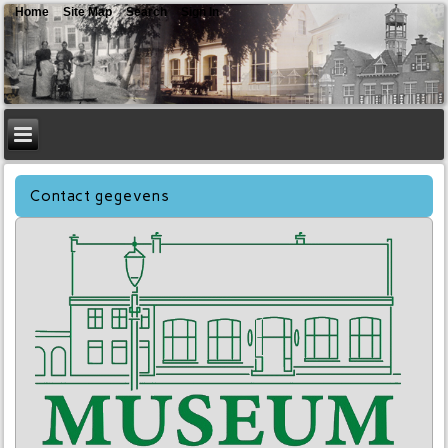
Home
Site Map
Search
Sign In
Contact gegevens