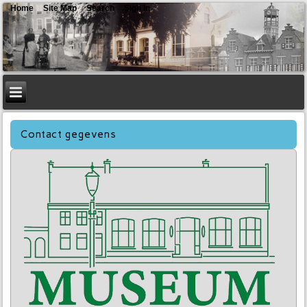
Home
Site Map
Search
Sign In
Contact gegevens