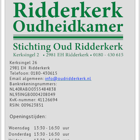
Kerksingel 26
2981 EH Ridderkerk
Telefoon: 0180-430615
Email algemeen:
info@oudridderkerk.nl
Bankrekeningnummers:
NL40RABO0355484838
NL93INGB0004208049
KvK-nummer: 41126694
RSIN: 009623851
Openingstijden:
Woensdag
13:30 - 16:30
uur
Donderdag
13:30 - 16:30
uur