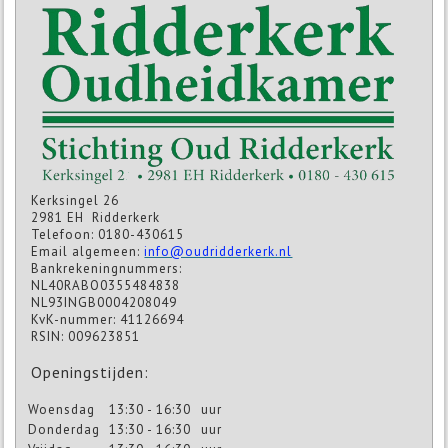
Kerksingel 26
2981 EH Ridderkerk
Telefoon: 0180-430615
Email algemeen:
info@oudridderkerk.nl
Bankrekeningnummers:
NL40RABO0355484838
NL93INGB0004208049
KvK-nummer: 41126694
RSIN: 009623851
Openingstijden:
Woensdag
13:30 - 16:30
uur
Donderdag
13:30 - 16:30
uur