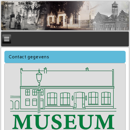
Home
Site Map
Search
Sign In
Contact gegevens