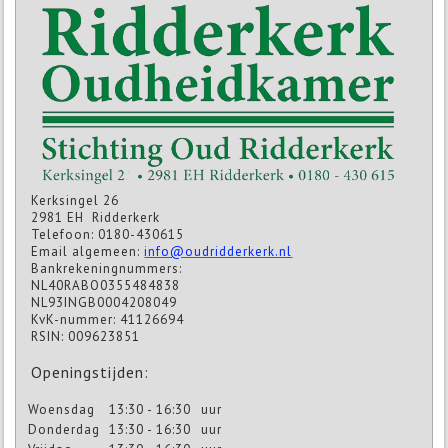
Kerksingel 26
2981 EH Ridderkerk
Telefoon: 0180-430615
Email algemeen:
info@oudridderkerk.nl
Bankrekeningnummers:
NL40RABO0355484838
NL93INGB0004208049
KvK-nummer: 41126694
RSIN: 009623851
Openingstijden:
Woensdag
13:30 - 16:30
uur
Donderdag
13:30 - 16:30
uur