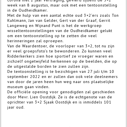
week van 8 augustus, maar ook met een tentoonstelling
in de Oudheidkamer.
Met de hulp van een aantal echte oud 3×2’ers zoals Ton
Kuhlmann, Jan van Gelder, Gert van der Graaf, Gerrit
Langeweg en Wijnand Punt is het de werkgroep
wisseltentoonstellingen van de Oudheidkamer gelukt
om een tentoonstelling op te zetten die veel
herinneringen zal oproepen.
Van de Waardentoer, de voorloper van 3×2, tot nu zijn
er veel groepsfoto’s te bewonderen. Zo kunnen veel
Ridderkerkers zien hoe sportief ze vroeger waren en
zichzelf ongetwijfeld herkennen op de beelden, die op
de uitgestalde borden te zien zullen zijn.
De tentoonstelling is te bezichtigen van 27 juli t/m 10
september 2022 en er zullen dan ook vele deelnemers
van door de jaren heen hun weg naar ons plaatselijke
museum gaan vinden.
De officiële opening voor genodigden zal geschieden
door Mevr. Lien Oostdijk. Ze is de echtgenote van de
oprichter van 3×2 Sjaak Oostdijk en is inmiddels 101
jaar oud.