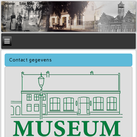
Home
Site Map
Search
Sign In
Contact gegevens