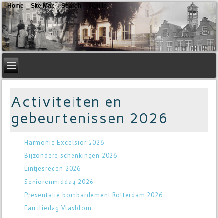
Home
Site Map
Search
Sign In
Activiteiten en
gebeurtenissen 2026
Harmonie Excelsior 2026
Bijzondere schenkingen 2026
Lintjesregen 2026
Seniorenmiddag 2026
Presentatie bombardement Rotterdam 2026
Familiedag Vlasblom