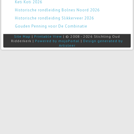
Keti Koti 2026
Historische rondleiding Bolnes Noord 2026
Historische rondleiding Slikkerveer 2026
Gouden Penning voor De Combinatie
Site Map
|
Printable View
| © 2008 - 2026 Stichting Oud
Ridderkerk |
Powered by mojoPortal
|
Design generated by
Artisteer