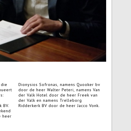
 die
r bv
nueert
ns Van
s:
an
k BV.
Ridderkerk BV door de heer Jacco Vonk.
ekend