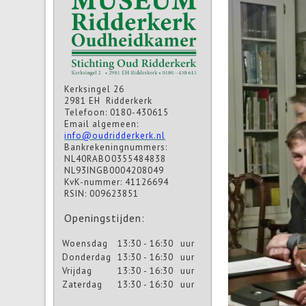
Kerksingel 26
2981 EH Ridderkerk
Telefoon: 0180-430615
Email algemeen:
info@oudridderkerk.nl
Bankrekeningnummers:
NL40RABO0355484838
NL93INGB0004208049
KvK-nummer: 41126694
RSIN: 009623851
Openingstijden:
Woensdag
13:30 - 16:30
uur
Donderdag
13:30 - 16:30
uur
Vrijdag
13:30 - 16:30
uur
Zaterdag
13:30 - 16:30
uur