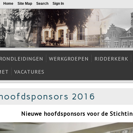
Home
Site Map
Search
Sign In
RONDLEIDINGEN
WERKGROEPEN
RIDDERKERK
MET
VACATURES
 hoofdsponsors 2016
Nieuwe hoofdsponsors voor de Stichtin