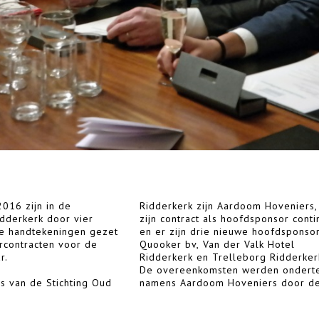
016 zijn in de
Ridderkerk zijn Aardoom Hoveniers,
Dionysios Sofronas, namens Quooke
dderkerk door vier
zijn contract als hoofdsponsor conti
door de heer Walter Peteri, name
e handtekeningen gezet
en er zijn drie nieuwe hoofdsponsor
der Valk Hotel door de heer Freek v
rcontracten voor de
Quooker bv, Van der Valk Hotel
der Valk en namens Trelleborg
ar.
Ridderkerk en Trelleborg Ridderker
De overeenkomsten werden ondert
s van de Stichting Oud
Hoveniers door de heer