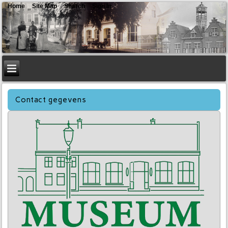
Home
Site Map
Search
Sign In
Contact gegevens