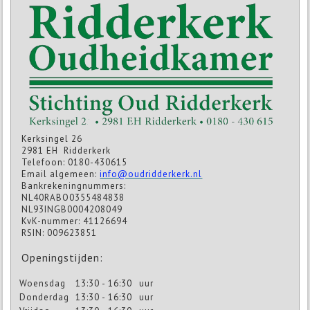
Kerksingel 26
2981 EH Ridderkerk
Telefoon: 0180-430615
Email algemeen:
info@oudridderkerk.nl
Bankrekeningnummers:
NL40RABO0355484838
NL93INGB0004208049
KvK-nummer: 41126694
RSIN: 009623851
Openingstijden:
Woensdag
13:30 - 16:30
uur
Donderdag
13:30 - 16:30
uur