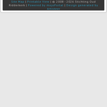
Site Map
|
Printable View
| © 2008 - 2026 Stichting Oud
Ridderkerk |
Powered by mojoPortal
|
Design generated by
Artisteer