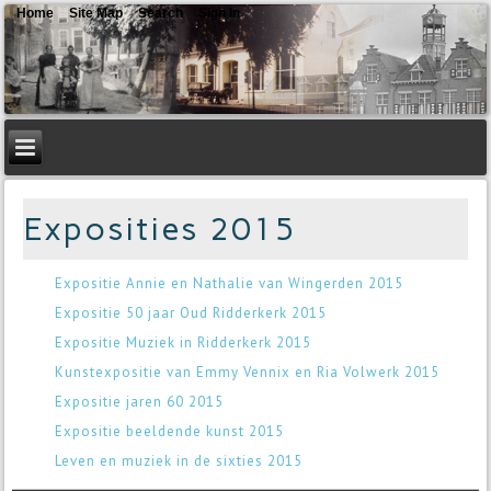
Home
Site Map
Search
Sign In
Exposities 2015
Expositie Annie en Nathalie van Wingerden 2015
Expositie 50 jaar Oud Ridderkerk 2015
Expositie Muziek in Ridderkerk 2015
Kunstexpositie van Emmy Vennix en Ria Volwerk 2015
Expositie jaren 60 2015
Expositie beeldende kunst 2015
Leven en muziek in de sixties 2015