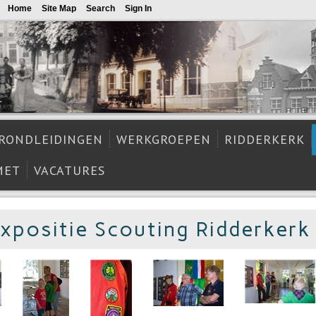
Home
Site Map
Search
Sign In
RONDLEIDINGEN
WERKGROEPEN
RIDDERKERK
MET
VACATURES
expositie Scouting Ridderker