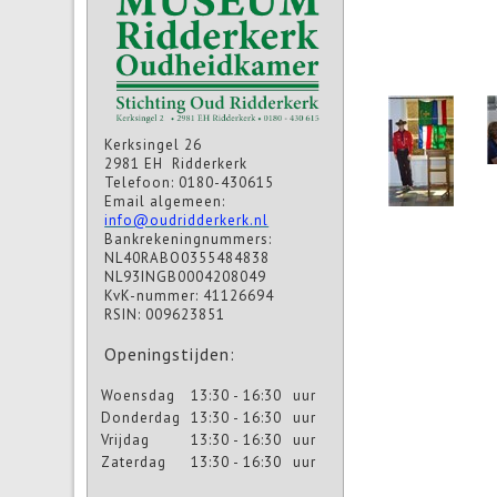
Kerksingel 26
2981 EH Ridderkerk
Telefoon: 0180-430615
Email algemeen:
info@oudridderkerk.nl
Bankrekeningnummers:
NL40RABO0355484838
NL93INGB0004208049
KvK-nummer: 41126694
RSIN: 009623851
Openingstijden:
Woensdag
13:30 - 16:30
uur
Donderdag
13:30 - 16:30
uur
Vrijdag
13:30 - 16:30
uur
Zaterdag
13:30 - 16:30
uur